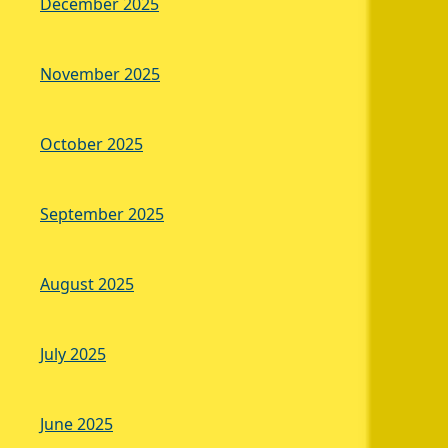
December 2025
November 2025
October 2025
September 2025
August 2025
July 2025
June 2025