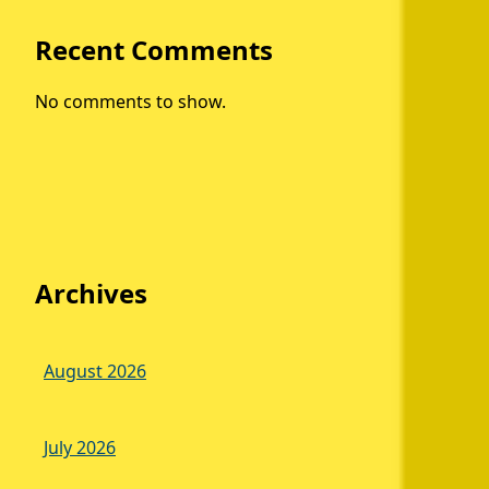
Recent Comments
No comments to show.
Archives
August 2026
July 2026