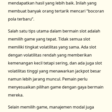
mendapatkan hasil yang lebih baik. Inilah yang
membuat banyak orang tertarik mencari “bocoran
pola terbaru”.
Salah satu tips utama dalam bermain slot adalah
memilih game yang tepat. Tidak semua slot
memiliki tingkat volatilitas yang sama. Ada slot
dengan volatilitas rendah yang memberikan
kemenangan kecil tetapi sering, dan ada juga slot
volatilitas tinggi yang menawarkan jackpot besar
namun lebih jarang muncul. Pemain perlu
menyesuaikan pilihan game dengan gaya bermain
mereka.
Selain memilih game, manajemen modal juga