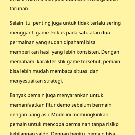
taruhan.
Selain itu, penting juga untuk tidak terlalu sering
mengganti game. Fokus pada satu atau dua
permainan yang sudah dipahami bisa
memberikan hasil yang lebih konsisten. Dengan
memahami karakteristik game tersebut, pemain
bisa lebih mudah membaca situasi dan
menyesuaikan strategi.
Banyak pemain juga menyarankan untuk
memanfaatkan fitur demo sebelum bermain
dengan uang asli. Mode ini memungkinkan
pemain untuk mencoba permainan tanpa risiko
kehilangan saldo. Dengan begitu, pemain bisa