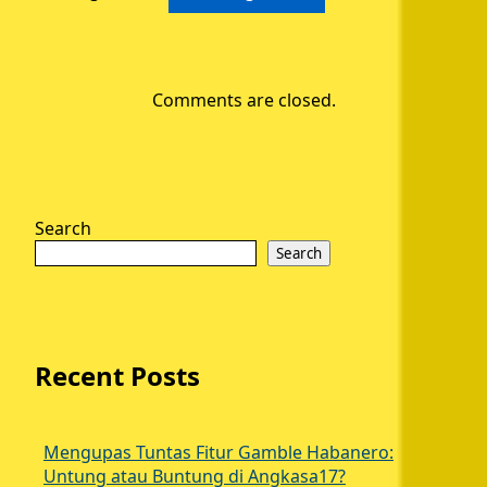
Comments are closed.
Search
Search
Recent Posts
Mengupas Tuntas Fitur Gamble Habanero:
Untung atau Buntung di Angkasa17?