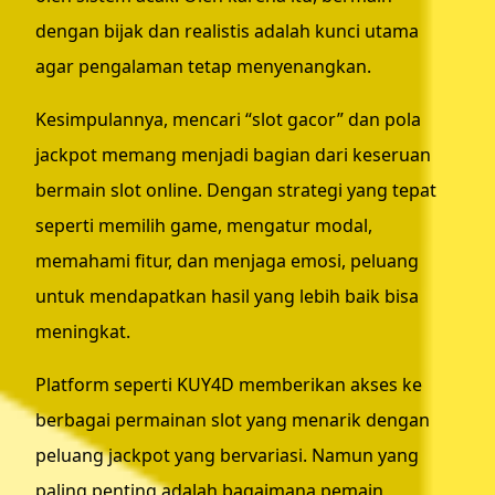
dengan bijak dan realistis adalah kunci utama
agar pengalaman tetap menyenangkan.
Kesimpulannya, mencari “slot gacor” dan pola
jackpot memang menjadi bagian dari keseruan
bermain slot online. Dengan strategi yang tepat
seperti memilih game, mengatur modal,
memahami fitur, dan menjaga emosi, peluang
untuk mendapatkan hasil yang lebih baik bisa
meningkat.
Platform seperti KUY4D memberikan akses ke
berbagai permainan slot yang menarik dengan
peluang jackpot yang bervariasi. Namun yang
paling penting adalah bagaimana pemain