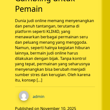
Pemain
Dunia judi online memang menyenangkan
dan penuh tantangan, terutama di
platform seperti KLIX4D, yang
menawarkan berbagai permainan seru
dan peluang menang yang menggoda.
Namun, seperti halnya kegiatan hiburan
lainnya, bermain judi online harus
dilakukan dengan bijak. Tanpa kontrol
yang tepat, permainan yang seharusnya
menyenangkan bisa berubah menjadi
sumber stres dan kerugian. Oleh karena
itu, konsep […]
admin
Published on November 10, 2025