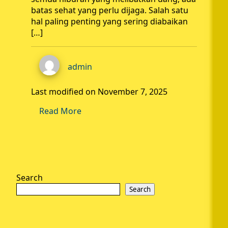
batas sehat yang perlu dijaga. Salah satu
hal paling penting yang sering diabaikan
[…]
admin
Last modified on November 7, 2025
Read More
Search
Search