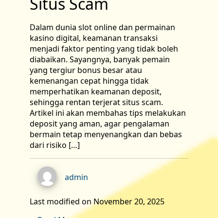
Situs Scam
Dalam dunia slot online dan permainan
kasino digital, keamanan transaksi
menjadi faktor penting yang tidak boleh
diabaikan. Sayangnya, banyak pemain
yang tergiur bonus besar atau
kemenangan cepat hingga tidak
memperhatikan keamanan deposit,
sehingga rentan terjerat situs scam.
Artikel ini akan membahas tips melakukan
deposit yang aman, agar pengalaman
bermain tetap menyenangkan dan bebas
dari risiko […]
admin
Last modified on November 20, 2025