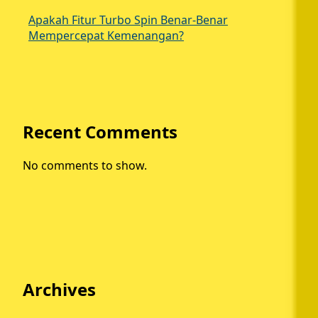
Apakah Fitur Turbo Spin Benar-Benar
Mempercepat Kemenangan?
Recent Comments
No comments to show.
Archives