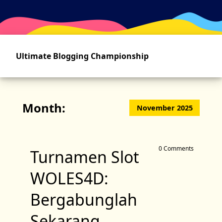
Skip
to
main
content
Ultimate Blogging Championship
Month:
November 2025
0 Comments
Turnamen Slot
WOLES4D:
Bergabunglah
Sekarang