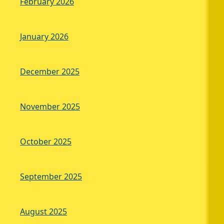
February 2026
January 2026
December 2025
November 2025
October 2025
September 2025
August 2025