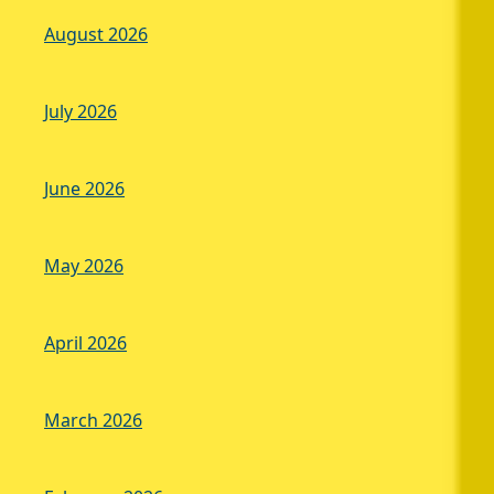
August 2026
July 2026
June 2026
May 2026
April 2026
March 2026