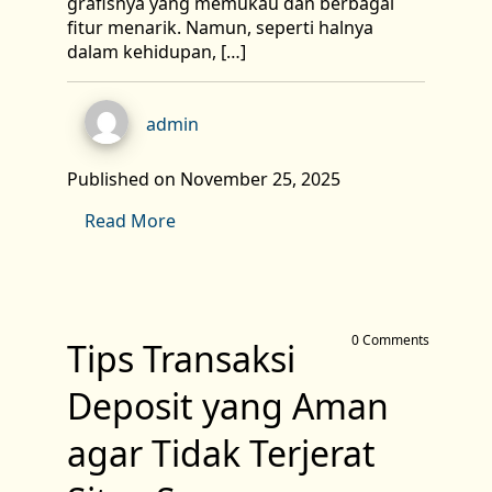
grafisnya yang memukau dan berbagai
fitur menarik. Namun, seperti halnya
dalam kehidupan, […]
admin
Published on November 25, 2025
Read More
0 Comments
Tips Transaksi
Deposit yang Aman
agar Tidak Terjerat