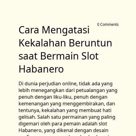
0 Comments
Cara Mengatasi
Kekalahan Beruntun
saat Bermain Slot
Habanero
Di dunia perjudian online, tidak ada yang
lebih menegangkan dari petualangan yang
penuh dengan liku-liku, penuh dengan
kemenangan yang menggembirakan, dan
tentunya, kekalahan yang membuat hati
gelisah. Salah satu permainan yang paling
digemari oleh para pemain adalah slot
Habanero, yang dikenal dengan desain