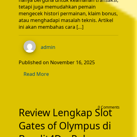
tetapi juga memudahkan pemain
mengecek histori permainan, klaim bonus,
atau menghadapi masalah teknis. Artikel
ini akan membahas cara […]
admin
Published on November 16, 2025
Read More
0 Comments
Review Lengkap Slot
Gates of Olympus di