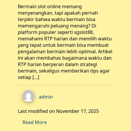
Bermain slot online memang
menyenangkan, tapi apakah pernah
terpikir bahwa waktu bermain bisa
memengaruhi peluang menang? Di
platform populer seperti xgslot88,
memahami RTP harian dan memilih waktu
yang tepat untuk bermain bisa membuat
pengalaman bermain lebih optimal. Artikel
ini akan membahas bagaimana waktu dan
RTP harian berperan dalam strategi
bermain, sekaligus memberikan tips agar
setiap […]
admin
Last modified on November 17, 2025
Read More