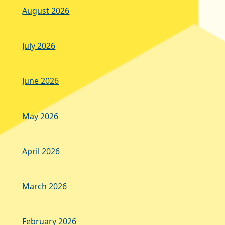
August 2026
July 2026
June 2026
May 2026
April 2026
March 2026
February 2026