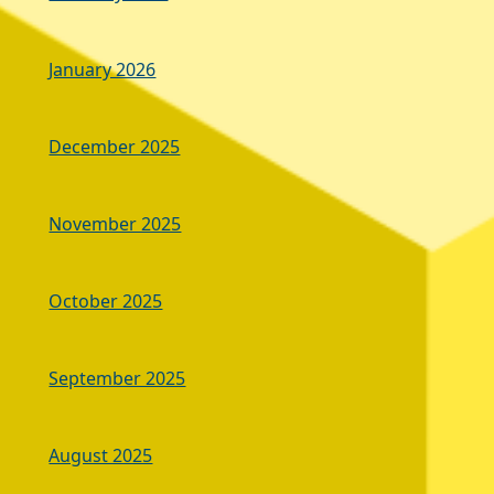
January 2026
December 2025
November 2025
October 2025
September 2025
August 2025