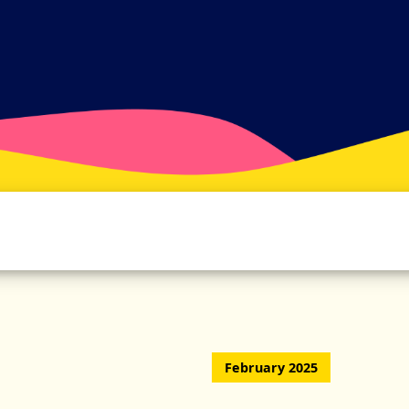
February 2025