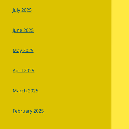
July 2025
June 2025
May 2025
April 2025
March 2025
February 2025