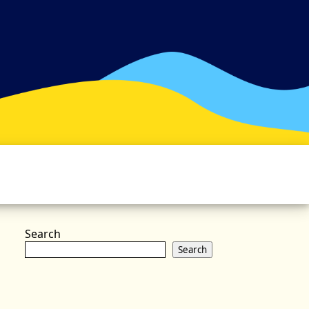
Search
Search