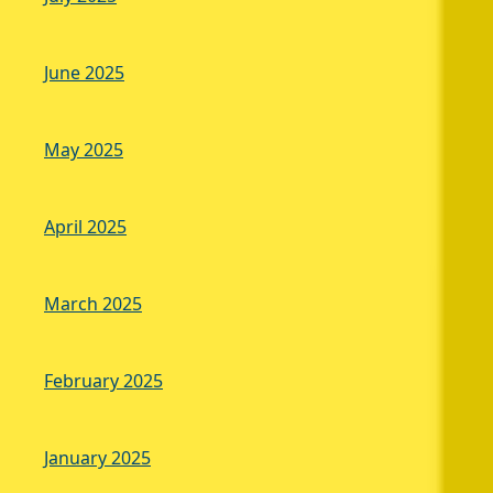
June 2025
May 2025
April 2025
March 2025
February 2025
January 2025