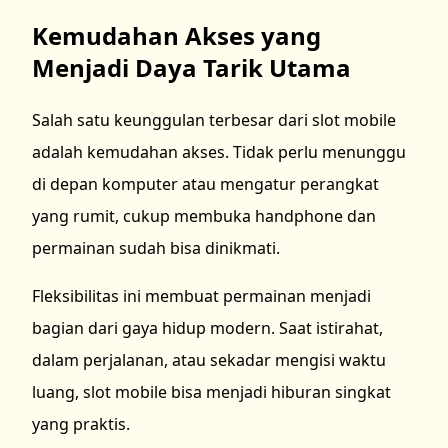
Kemudahan Akses yang
Menjadi Daya Tarik Utama
Salah satu keunggulan terbesar dari slot mobile
adalah kemudahan akses. Tidak perlu menunggu
di depan komputer atau mengatur perangkat
yang rumit, cukup membuka handphone dan
permainan sudah bisa dinikmati.
Fleksibilitas ini membuat permainan menjadi
bagian dari gaya hidup modern. Saat istirahat,
dalam perjalanan, atau sekadar mengisi waktu
luang, slot mobile bisa menjadi hiburan singkat
yang praktis.