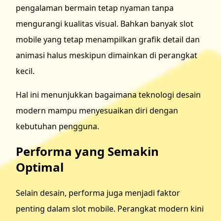
pengalaman bermain tetap nyaman tanpa
mengurangi kualitas visual. Bahkan banyak slot
mobile yang tetap menampilkan grafik detail dan
animasi halus meskipun dimainkan di perangkat
kecil.
Hal ini menunjukkan bagaimana teknologi desain
modern mampu menyesuaikan diri dengan
kebutuhan pengguna.
Performa yang Semakin
Optimal
Selain desain, performa juga menjadi faktor
penting dalam slot mobile. Perangkat modern kini