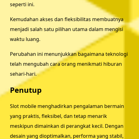
seperti ini.
Kemudahan akses dan fleksibilitas membuatnya
menjadi salah satu pilihan utama dalam mengisi
waktu luang.
Perubahan ini menunjukkan bagaimana teknologi
telah mengubah cara orang menikmati hiburan
sehari-hari.
Penutup
Slot mobile menghadirkan pengalaman bermain
yang praktis, fleksibel, dan tetap menarik
meskipun dimainkan di perangkat kecil. Dengan
desain yang dioptimalkan, performa yang stabil,