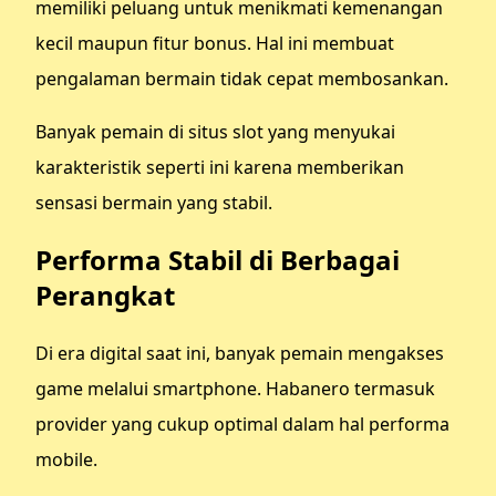
memiliki peluang untuk menikmati kemenangan
kecil maupun fitur bonus. Hal ini membuat
pengalaman bermain tidak cepat membosankan.
Banyak pemain di situs slot yang menyukai
karakteristik seperti ini karena memberikan
sensasi bermain yang stabil.
Performa Stabil di Berbagai
Perangkat
Di era digital saat ini, banyak pemain mengakses
game melalui smartphone. Habanero termasuk
provider yang cukup optimal dalam hal performa
mobile.