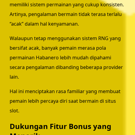
memiliki sistem permainan yang cukup konsisten.
Artinya, pengalaman bermain tidak terasa terlalu
“acak” dalam hal kenyamanan.
Walaupun tetap menggunakan sistem RNG yang
bersifat acak, banyak pemain merasa pola
permainan Habanero lebih mudah dipahami
secara pengalaman dibanding beberapa provider
lain.
Hal ini menciptakan rasa familiar yang membuat
pemain lebih percaya diri saat bermain di situs
slot.
Dukungan Fitur Bonus yang