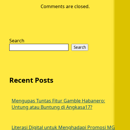
Comments are closed.
Search
Search
Recent Posts
Mengupas Tuntas Fitur Gamble Habanero:
Untung atau Buntung di Angkasa17?
Literasi Digital untuk Menghadapi Promosi MG