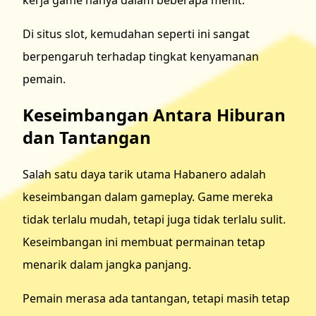
Di situs slot, kemudahan seperti ini sangat
berpengaruh terhadap tingkat kenyamanan
pemain.
Keseimbangan Antara Hiburan
dan Tantangan
Salah satu daya tarik utama Habanero adalah
keseimbangan dalam gameplay. Game mereka
tidak terlalu mudah, tetapi juga tidak terlalu sulit.
Keseimbangan ini membuat permainan tetap
menarik dalam jangka panjang.
Pemain merasa ada tantangan, tetapi masih tetap