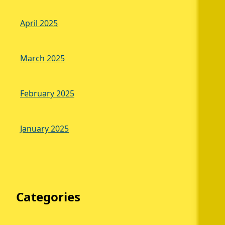
April 2025
March 2025
February 2025
January 2025
Categories