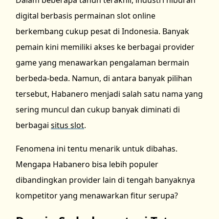
digital berbasis permainan slot online
berkembang cukup pesat di Indonesia. Banyak
pemain kini memiliki akses ke berbagai provider
game yang menawarkan pengalaman bermain
berbeda-beda. Namun, di antara banyak pilihan
tersebut, Habanero menjadi salah satu nama yang
sering muncul dan cukup banyak diminati di
berbagai
situs slot
.
Fenomena ini tentu menarik untuk dibahas.
Mengapa Habanero bisa lebih populer
dibandingkan provider lain di tengah banyaknya
kompetitor yang menawarkan fitur serupa?