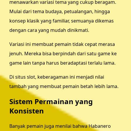
menawarkan variasi tema yang cukup beragam.
Mulai dari tema budaya, petualangan, hingga
konsep klasik yang familiar, semuanya dikemas
dengan cara yang mudah dinikmati.
Variasi ini membuat pemain tidak cepat merasa
jenuh. Mereka bisa berpindah dari satu game ke
game lain tanpa harus beradaptasi terlalu lama.
Di situs slot, keberagaman ini menjadi nilai
tambah yang membuat pemain betah lebih lama.
Sistem Permainan yang
Konsisten
Banyak pemain juga menilai bahwa Habanero