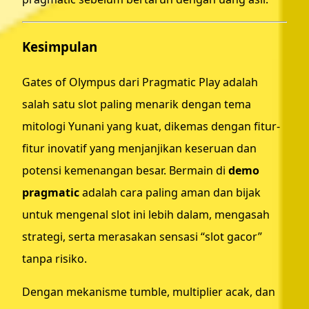
Kesimpulan
Gates of Olympus dari Pragmatic Play adalah
salah satu slot paling menarik dengan tema
mitologi Yunani yang kuat, dikemas dengan fitur-
fitur inovatif yang menjanjikan keseruan dan
potensi kemenangan besar. Bermain di
demo
pragmatic
adalah cara paling aman dan bijak
untuk mengenal slot ini lebih dalam, mengasah
strategi, serta merasakan sensasi “slot gacor”
tanpa risiko.
Dengan mekanisme tumble, multiplier acak, dan