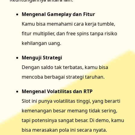
Mengenal Gameplay dan Fitur
Kamu bisa memahami cara kerja tumble,
fitur multiplier, dan free spins tanpa risiko
kehilangan uang.
Menguji Strategi
Dengan saldo tak terbatas, kamu bisa
mencoba berbagai strategi taruhan.
Mengenal Volatilitas dan RTP
Slot ini punya volatilitas tinggi, yang berarti
kemenangan besar memang tidak sering,
tapi potensinya sangat besar. Di demo, kamu
bisa merasakan pola ini secara nyata.