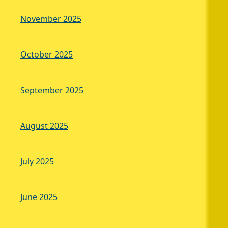
November 2025
October 2025
September 2025
August 2025
July 2025
June 2025