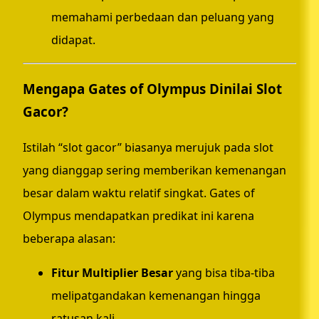
memahami perbedaan dan peluang yang
didapat.
Mengapa Gates of Olympus Dinilai Slot
Gacor?
Istilah “slot gacor” biasanya merujuk pada slot
yang dianggap sering memberikan kemenangan
besar dalam waktu relatif singkat. Gates of
Olympus mendapatkan predikat ini karena
beberapa alasan:
Fitur Multiplier Besar
yang bisa tiba-tiba
melipatgandakan kemenangan hingga
ratusan kali.