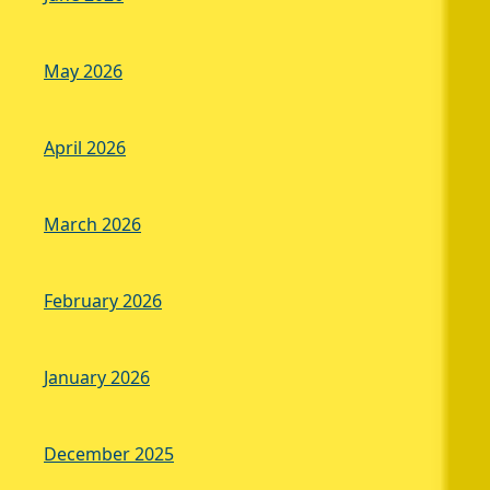
May 2026
April 2026
March 2026
February 2026
January 2026
December 2025