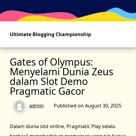
Skip
to
main
content
Ultimate Blogging Championship
Gates of Olympus:
Menyelami Dunia Zeus
dalam Slot Demo
Pragmatic Gacor
admin
Published on August 30, 2025
Dalam dunia slot online, Pragmatic Play selalu
berhasil menghadirkan permainan yang tak hanya