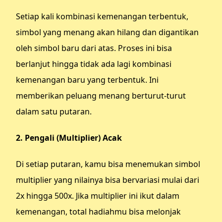
Setiap kali kombinasi kemenangan terbentuk,
simbol yang menang akan hilang dan digantikan
oleh simbol baru dari atas. Proses ini bisa
berlanjut hingga tidak ada lagi kombinasi
kemenangan baru yang terbentuk. Ini
memberikan peluang menang berturut-turut
dalam satu putaran.
2.
Pengali (Multiplier) Acak
Di setiap putaran, kamu bisa menemukan simbol
multiplier yang nilainya bisa bervariasi mulai dari
2x hingga 500x. Jika multiplier ini ikut dalam
kemenangan, total hadiahmu bisa melonjak