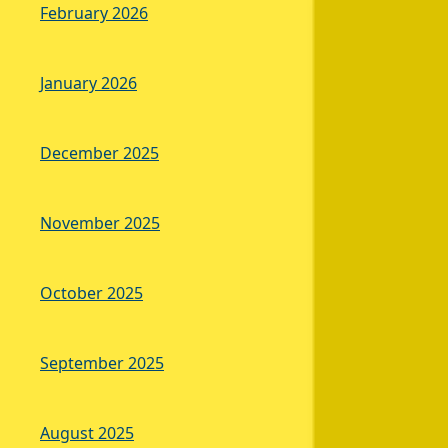
February 2026
January 2026
December 2025
November 2025
October 2025
September 2025
August 2025