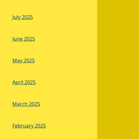
July 2025
June 2025
May 2025
April 2025
March 2025
February 2025