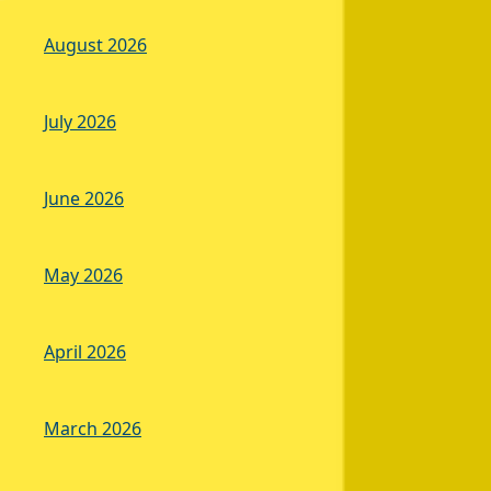
August 2026
July 2026
June 2026
May 2026
April 2026
March 2026